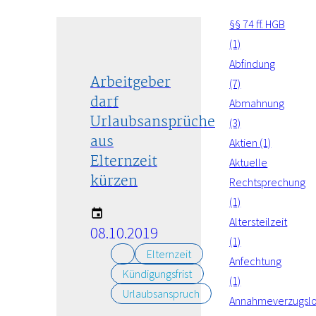
§§ 74 ff. HGB
(1)
Abfindung
Arbeitgeber
(7)
darf
Abmahnung
Urlaubsansprüche
(3)
aus
Aktien (1)
Elternzeit
Aktuelle
kürzen
Rechtsprechung
(1)
Altersteilzeit
08.10.2019
(1)
Elternzeit
Anfechtung
Kündigungsfrist
(1)
Urlaubsanspruch
Annahmeverzugsl