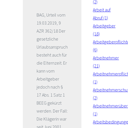
(2)
Arbeit auf
BAG, Urteil vom
Abruf (1)
19.03.2019, 9
Arbeitgeber
AZR 362/18 Der
(18)
gesetzliche
Arbeitgeberpflich
Urlaubsanspruch
(6)
besteht auch für
Arbeitnehmer
die Elternzeit. Er
(21)
kann vom
Arbeitnehmerpflic
Arbeitgeber
(1)
jedoch nach §
Arbeitnehmerschu
17 Abs. 1 Satz 1
(2)
BEEG gekürzt
Arbeitnehmerüber
werden. Der Fall:
(1)
Die Klägerin war
Arbeitsbedingung
seit Juni 2001