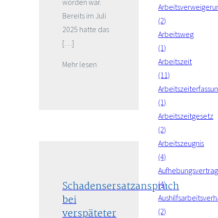
worden war.
Arbeitsverweigeru
Bereits im Juli
(2)
2025 hatte das
Arbeitsweg
[…]
(1)
Arbeitszeit
Mehr lesen
(11)
Arbeitszeiterfassu
(1)
Arbeitszeitgesetz
(2)
Arbeitszeugnis
(4)
Aufhebungsvertra
Schadensersatzanspruch
(4)
bei
Aushilfsarbeitsverh
verspäteter
(2)