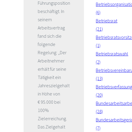
Führungsposition
Betriebsorganisati
beschäftigt. In
(6)
seinem
Betriebsrat
Arbeitsvertrag
(21)
fand sich die
Betriebsratsvorsit
folgende
(1)
Regelung: „Der
Betriebsratswahl
Arbeitnehmer
(2)
erhält für seine
Betriebsvereinbar
Tätigkeit ein
(13)
Jahreszielgehalt
Betriebsverfassun
in Höhe von
(20)
€ 95.000 bei
Bundesarbeitsarbe
100%
(28)
Zielerreichung.
Bundesarbeitsgeri
Das Zielgehalt
(7)