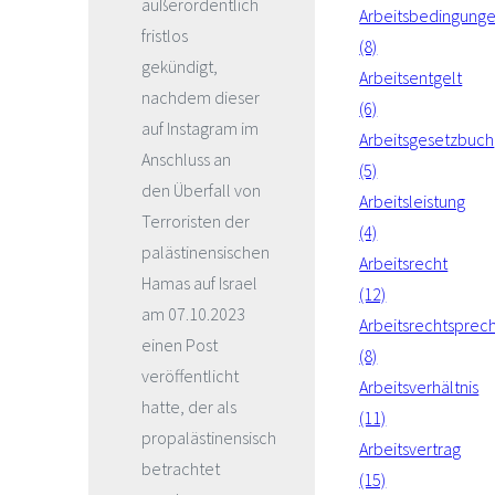
außerordentlich
Arbeitsbedingung
fristlos
(8)
gekündigt,
Arbeitsentgelt
nachdem dieser
(6)
auf Instagram im
Arbeitsgesetzbuch
Anschluss an
(5)
den Überfall von
Arbeitsleistung
Terroristen der
(4)
palästinensischen
Arbeitsrecht
Hamas auf Israel
(12)
am 07.10.2023
Arbeitsrechtsprec
einen Post
(8)
veröffentlicht
Arbeitsverhältnis
hatte, der als
(11)
propalästinensisch
Arbeitsvertrag
betrachtet
(15)