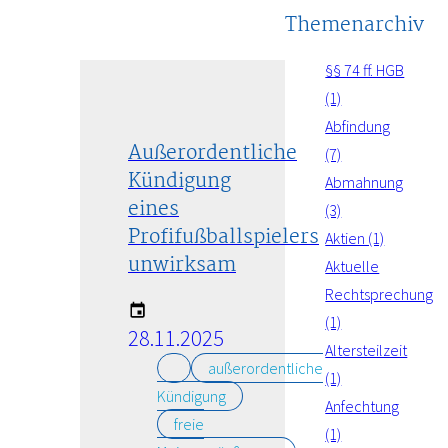
Themenarchiv
§§ 74 ff. HGB
(1)
Abfindung
Außerordentliche
(7)
Kündigung
Abmahnung
eines
(3)
Profifußballspielers
Aktien (1)
unwirksam
Aktuelle
Rechtsprechung
(1)
28.11.2025
Altersteilzeit
außerordentliche
(1)
Kündigung
Anfechtung
freie
(1)