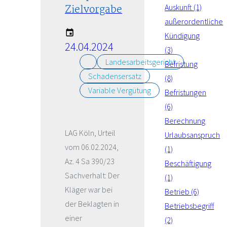
Zielvorgabe
Auskunft (1)
außerordentliche
Kündigung
24.04.2024
(3)
Landesarbeitsgericht
Befristung
Schadensersatz
(8)
Variable Vergütung
Befristungen
(6)
Berechnung
LAG Köln, Urteil
Urlaubsanspruch
vom 06.02.2024,
(1)
Az. 4 Sa 390/23
Beschäftigung
Sachverhalt: Der
(1)
Kläger war bei
Betrieb (6)
der Beklagten in
Betriebsbegriff
einer
(2)