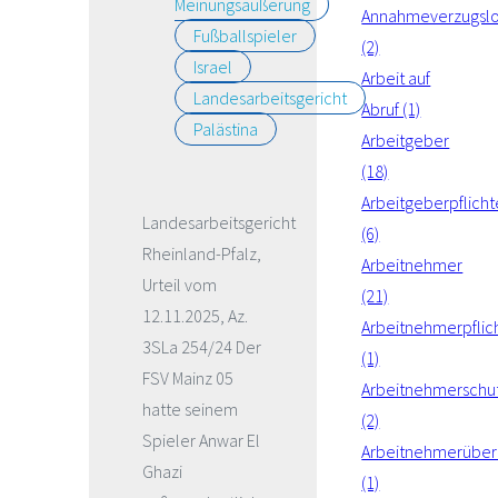
Meinungsäußerung
Annahmeverzugsl
Fußballspieler
(2)
Israel
Arbeit auf
Landesarbeitsgericht
Abruf (1)
Palästina
Arbeitgeber
(18)
Arbeitgeberpflich
Landesarbeitsgericht
(6)
Rheinland-Pfalz,
Arbeitnehmer
Urteil vom
(21)
12.11.2025, Az.
Arbeitnehmerpflic
3SLa 254/24 Der
(1)
FSV Mainz 05
Arbeitnehmerschu
hatte seinem
(2)
Spieler Anwar El
Arbeitnehmerüber
Ghazi
(1)