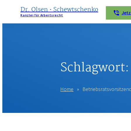
Dr. Olsen • Schewtschenko
Jetz
Kanzlei für Arbeitsrecht
KANZLEI
LEISTUNGEN
WIR
Schlagwort
HELFEN
BEI …
KONTAKT
Home
»
Betriebsratsvorsitzen
IMPRESSUM
DATENSCHUTZERKLÄRUNG