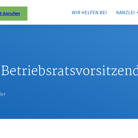
WIR HELFEN BEI
KANZLEI
t Anrufen
:
Betriebsratsvorsitzen
der