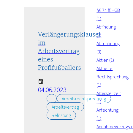
§§ 74 ff. HGB
(1)
Abfindung
Verlängerungsklausel
(7)
im
Abmahnung
Arbeitsvertrag
(3)
eines
Aktien (1)
Profifußballers
Aktuelle
Rechtsprechung
(1)
04.06.2023
Altersteilzeit
Arbeitsrechtsprechung
(1)
Arbeitsvertrag
Anfechtung
Befristung
(1)
Annahmeverzugsl