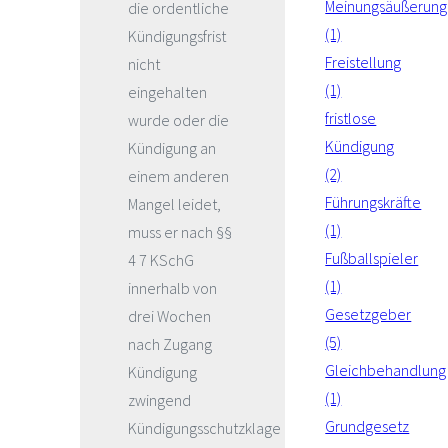
Meinungsäußerung
die ordentliche
(1)
Kündigungsfrist
Freistellung
nicht
(1)
eingehalten
fristlose
wurde oder die
Kündigung
Kündigung an
(2)
einem anderen
Führungskräfte
Mangel leidet,
(1)
muss er nach §§
Fußballspieler
4 7 KSchG
(1)
innerhalb von
Gesetzgeber
drei Wochen
(5)
nach Zugang
Gleichbehandlung
Kündigung
(1)
zwingend
Grundgesetz
Kündigungsschutzklage