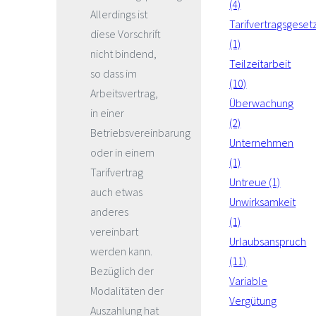
(4)
Allerdings ist
Tarifvertragsgeset
diese Vorschrift
(1)
nicht bindend,
Teilzeitarbeit
so dass im
(10)
Arbeitsvertrag,
Überwachung
in einer
(2)
Betriebsvereinbarung
Unternehmen
oder in einem
(1)
Tarifvertrag
Untreue (1)
auch etwas
Unwirksamkeit
anderes
(1)
vereinbart
Urlaubsanspruch
werden kann.
(11)
Bezüglich der
Variable
Modalitäten der
Vergütung
Auszahlung hat