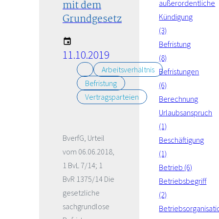
mit dem
außerordentliche
Grundgesetz
Kündigung
(3)
Befristung
11.10.2019
(8)
Arbeitsverhältnis
Befristungen
Befristung
(6)
Vertragsparteien
Berechnung
Urlaubsanspruch
(1)
BverfG, Urteil
Beschäftigung
vom 06.06.2018,
(1)
1 BvL 7/14; 1
Betrieb (6)
BvR 1375/14 Die
Betriebsbegriff
gesetzliche
(2)
sachgrundlose
Betriebsorganisati