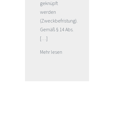
geknüpft
werden
(Zweckbefristung).
Gemäß § 14 Abs.
[…]
Mehr lesen