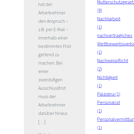
Mutterschutzgeset
hat der
(9)
Arbeitnehmer
Nachtarbeit
den Anspruch –
(1)
z.B. per E-Mail –
nachvertragliches
innerhalb einer
Wettbewerbsverb
bestimmten Frist
(1)
geltend zu
Nachweispflicht
machen. Bei
(2)
einer
Nichtigkeit
zweistufigen
(1)
Ausschlussfrist
Palästina (1)
muss der
Personalrat
Arbeitnehmer
(1)
darüber hinaus
Personalvermittlu
[…]
(1)