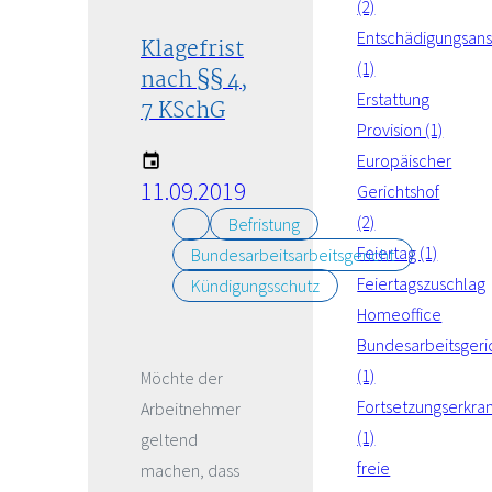
(2)
Entschädigungsan
Klagefrist
(1)
nach §§ 4,
Erstattung
7 KSchG
Provision (1)
Europäischer
11.09.2019
Gerichtshof
(2)
Befristung
Feiertag (1)
Bundesarbeitsarbeitsgericht
Feiertagszuschlag
Kündigungsschutz
Homeoffice
Bundesarbeitsgeri
(1)
Möchte der
Fortsetzungserkra
Arbeitnehmer
(1)
geltend
freie
machen, dass