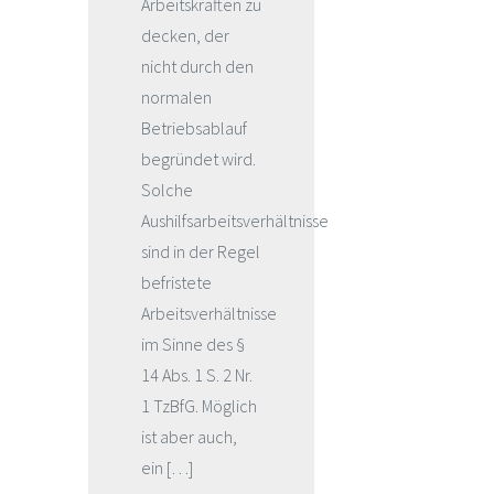
Arbeitskräften zu
decken, der
nicht durch den
normalen
Betriebsablauf
begründet wird.
Solche
Aushilfsarbeitsverhältnisse
sind in der Regel
befristete
Arbeitsverhältnisse
im Sinne des §
14 Abs. 1 S. 2 Nr.
1 TzBfG. Möglich
ist aber auch,
ein […]