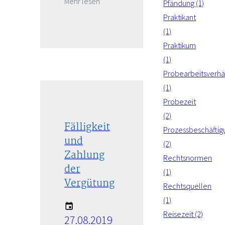
Mehr lesen
Pfändung (1)
Praktikant
(1)
Praktikum
(1)
Probearbeitsverhäl
(1)
Probezeit
(2)
Fälligkeit
Prozessbeschäftig
und
(2)
Zahlung
Rechtsnormen
der
(1)
Vergütung
Rechtsquellen
(1)
Reisezeit (2)
27.08.2019