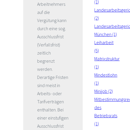
(1)
Arbeitnehmers
Landesarbeitsgeri
auf die
(2)
Vergütung kann
Landesarbeitsgeri
durch eine sog.
München (1)
Ausschlussfrist
Leiharbeit
(Verfallsfrist)
(5)
zeitlich
Matrixstruktur
begrenzt
(1)
werden.
Mindestlohn
Derartige Fristen
(1)
sind meist in
Minijob (2)
Arbeits- oder
Mitbestimmungsre
Tarifverträgen
des
enthalten. Bei
Betriebsrats
einer einstufigen
(1)
Ausschlussfrist