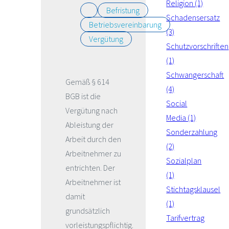
Religion (1)
Befristung
Schadensersatz
Betriebsvereinbarung
(3)
Vergütung
Schutzvorschriften
(1)
Schwangerschaft
Gemäß § 614
(4)
BGB ist die
Social
Vergütung nach
Media (1)
Ableistung der
Sonderzahlung
Arbeit durch den
(2)
Arbeitnehmer zu
Sozialplan
entrichten. Der
(1)
Arbeitnehmer ist
Stichtagsklausel
damit
(1)
grundsätzlich
Tarifvertrag
vorleistungspflichtig.