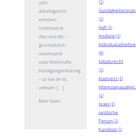
(1)
zum
Günstigkeitsprinzip
Arbeitsgericht
(1)
erheben.
Haft (1)
Unterlässt er
Impfung (1)
dies wird die -
Individualarbeitsre
grundsätzlich
(6)
unwirksame
Initiativrecht
oder fehlerhafte
(1)
Kündigungserklärung
Insolvenz (1)
– so wie sie ist,
Interessenausglei
wirksam. […]
(1)
Mehr lesen
Israel (1)
juristische
Person (1)
Kandidat (1)