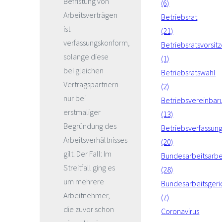
Befristung von
(6)
Arbeitsverträgen
Betriebsrat
ist
(21)
verfassungskonform,
Betriebsratsvorsit
solange diese
(1)
bei gleichen
Betriebsratswahl
Vertragspartnern
(2)
nur bei
Betriebsvereinbar
erstmaliger
(13)
Begründung des
Betriebsverfassun
Arbeitsverhältnisses
(20)
gilt. Der Fall: Im
Bundesarbeitsarbe
Streitfall ging es
(28)
um mehrere
Bundesarbeitsgeri
Arbeitnehmer,
(7)
die zuvor schon
Coronavirus