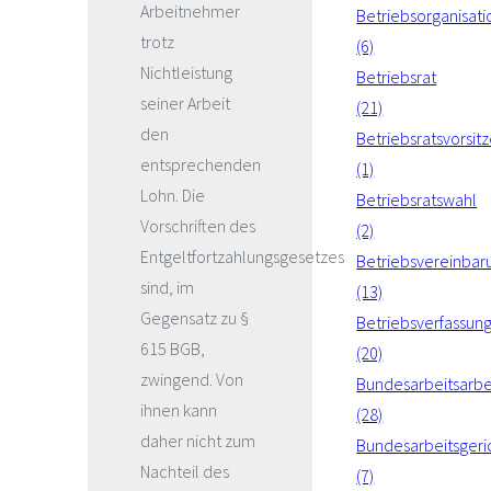
Arbeitnehmer
Betriebsorganisati
trotz
(6)
Nichtleistung
Betriebsrat
seiner Arbeit
(21)
den
Betriebsratsvorsit
entsprechenden
(1)
Lohn. Die
Betriebsratswahl
Vorschriften des
(2)
Entgeltfortzahlungsgesetzes
Betriebsvereinbar
sind, im
(13)
Gegensatz zu §
Betriebsverfassun
615 BGB,
(20)
zwingend. Von
Bundesarbeitsarbe
ihnen kann
(28)
daher nicht zum
Bundesarbeitsgeri
Nachteil des
(7)