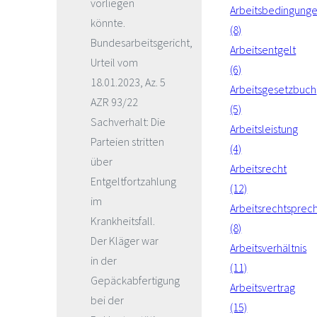
vorliegen
Arbeitsbedingung
könnte.
(8)
Bundesarbeitsgericht,
Arbeitsentgelt
Urteil vom
(6)
18.01.2023, Az. 5
Arbeitsgesetzbuch
AZR 93/22
(5)
Sachverhalt: Die
Arbeitsleistung
Parteien stritten
(4)
über
Arbeitsrecht
Entgeltfortzahlung
(12)
im
Arbeitsrechtsprec
Krankheitsfall.
(8)
Der Kläger war
Arbeitsverhältnis
in der
(11)
Gepäckabfertigung
Arbeitsvertrag
bei der
(15)