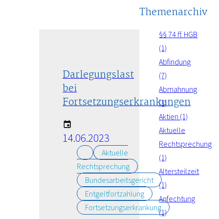
Themenarchiv
§§ 74 ff. HGB
(1)
Abfindung
Darlegungslast
(7)
bei
Abmahnung
Fortsetzungserkrankungen
(3)
Aktien (1)
Aktuelle
14.06.2023
Rechtsprechung
Aktuelle
(1)
Rechtsprechung
Altersteilzeit
Bundesarbeitsgericht
(1)
Entgeltfortzahlung
Anfechtung
Fortsetzungserkrankung
(1)