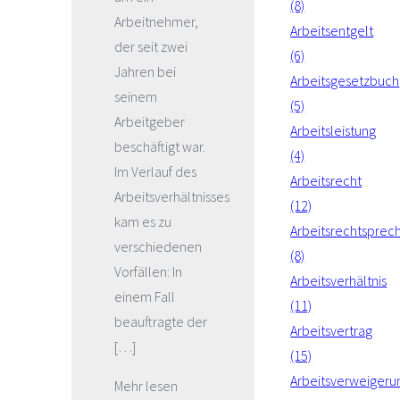
(8)
Arbeitnehmer,
Arbeitsentgelt
der seit zwei
(6)
Jahren bei
Arbeitsgesetzbuch
seinem
(5)
Arbeitgeber
Arbeitsleistung
beschäftigt war.
(4)
Im Verlauf des
Arbeitsrecht
Arbeitsverhältnisses
(12)
kam es zu
Arbeitsrechtsprec
verschiedenen
(8)
Vorfällen: In
Arbeitsverhältnis
einem Fall
(11)
beauftragte der
Arbeitsvertrag
[…]
(15)
Arbeitsverweigeru
Mehr lesen