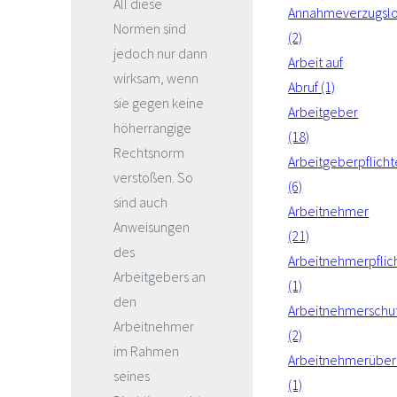
All diese
Annahmeverzugsl
Normen sind
(2)
jedoch nur dann
Arbeit auf
wirksam, wenn
Abruf (1)
sie gegen keine
Arbeitgeber
höherrangige
(18)
Rechtsnorm
Arbeitgeberpflich
verstoßen. So
(6)
sind auch
Arbeitnehmer
Anweisungen
(21)
des
Arbeitnehmerpflic
Arbeitgebers an
(1)
den
Arbeitnehmerschu
Arbeitnehmer
(2)
im Rahmen
Arbeitnehmerüber
seines
(1)