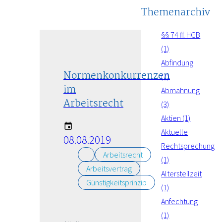
Themenarchiv
§§ 74 ff. HGB
(1)
Abfindung
Normenkonkurrenzen
(7)
im
Abmahnung
Arbeitsrecht
(3)
Aktien (1)
Aktuelle
08.08.2019
Rechtsprechung
Arbeitsrecht
(1)
Arbeitsvertrag
Altersteilzeit
Günstigkeitsprinzip
(1)
Anfechtung
(1)