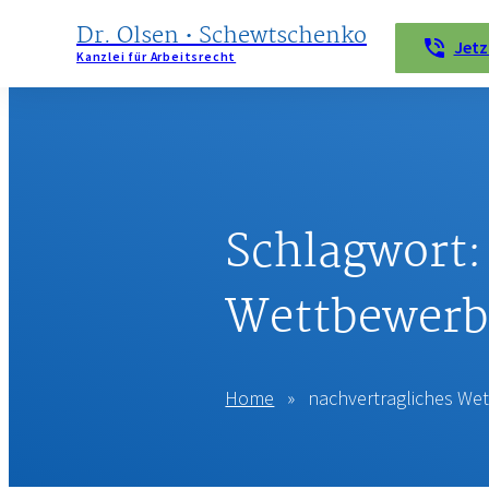
Dr. Olsen • Schewtschenko
Jetz
Kanzlei für Arbeitsrecht
KANZLEI
LEISTUNGEN
WIR
Schlagwort
HELFEN
BEI …
Wettbewerb
KONTAKT
Home
»
nachvertragliches We
IMPRESSUM
DATENSCHUTZERKLÄRUNG