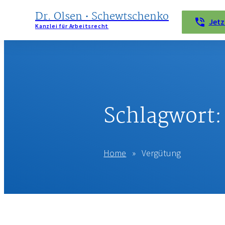
Dr. Olsen • Schewtschenko
Jetz
Kanzlei für Arbeitsrecht
KANZLEI
LEISTUNGEN
WIR
Schlagwort
HELFEN
BEI …
KONTAKT
Home
»
Vergütung
IMPRESSUM
DATENSCHUTZERKLÄRUNG