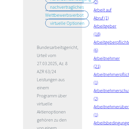
(2)
nachvertragliches
Arbeit auf
Wettbewerbsverbot
Abruf (1)
virtuelle Optionen
Arbeitgeber
(18)
Arbeitgeberpflich
Bundesarbeitsgericht,
(6)
Urteil vom
Arbeitnehmer
27.03.2025, Az. 8
(21)
AZR 63/24
Arbeitnehmerpflic
Leistungen aus
(1)
einem
Arbeitnehmerschu
Programm über
(2)
virtuelle
Arbeitnehmerüber
Aktienoptionen
(1)
gehören zu den
Arbeitsbedingung
von einem