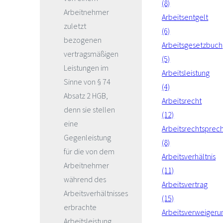
(8)
Arbeitnehmer
Arbeitsentgelt
zuletzt
(6)
bezogenen
Arbeitsgesetzbuch
vertragsmäßigen
(5)
Leistungen im
Arbeitsleistung
Sinne von § 74
(4)
Absatz 2 HGB,
Arbeitsrecht
denn sie stellen
(12)
eine
Arbeitsrechtsprec
Gegenleistung
(8)
für die von dem
Arbeitsverhältnis
Arbeitnehmer
(11)
während des
Arbeitsvertrag
Arbeitsverhältnisses
(15)
erbrachte
Arbeitsverweigeru
Arbeitsleistung