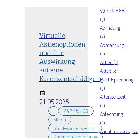
§§ 74 ff. HGB
(1)
Abfindung
Virtuelle
(7)
Aktienoptionen
Abmahnung
und ihre
(3)
Auswirkung
Aktien (1)
auf eine
Aktuelle
Karenzentschädigung
Rechtsprechung
(1)
Altersteilzeit
21.05.2025
(1)
§§ 74 ff. HGB
Anfechtung
Aktien
(1)
Bundesarbeitsgericht
Annahmeverzugsl
Karenzentschädigung