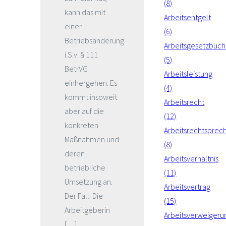
(8)
kann das mit
Arbeitsentgelt
einer
(6)
Betriebsänderung
Arbeitsgesetzbuch
i.S.v. § 111
(5)
BetrVG
Arbeitsleistung
einhergehen. Es
(4)
kommt insoweit
Arbeitsrecht
aber auf die
(12)
konkreten
Arbeitsrechtsprec
Maßnahmen und
(8)
deren
Arbeitsverhältnis
betriebliche
(11)
Umsetzung an.
Arbeitsvertrag
Der Fall: Die
(15)
Arbeitgeberin
Arbeitsverweigeru
[…]