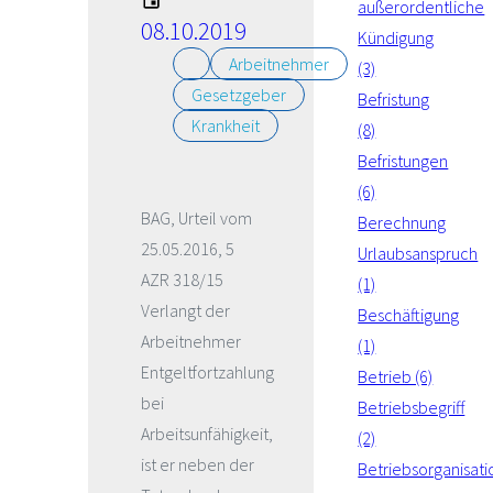
außerordentliche
08.10.2019
Kündigung
Arbeitnehmer
(3)
Gesetzgeber
Befristung
Krankheit
(8)
Befristungen
(6)
BAG, Urteil vom
Berechnung
25.05.2016, 5
Urlaubsanspruch
AZR 318/15
(1)
Verlangt der
Beschäftigung
Arbeitnehmer
(1)
Entgeltfortzahlung
Betrieb (6)
bei
Betriebsbegriff
Arbeitsunfähigkeit,
(2)
ist er neben der
Betriebsorganisati