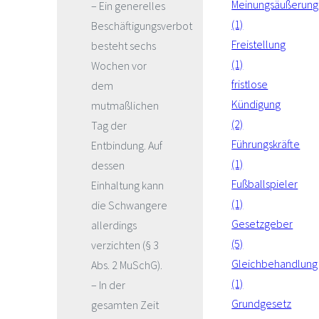
Meinungsäußerung
– Ein generelles
(1)
Beschäftigungsverbot
Freistellung
besteht sechs
(1)
Wochen vor
fristlose
dem
Kündigung
mutmaßlichen
(2)
Tag der
Führungskräfte
Entbindung. Auf
(1)
dessen
Fußballspieler
Einhaltung kann
(1)
die Schwangere
Gesetzgeber
allerdings
(5)
verzichten (§ 3
Gleichbehandlung
Abs. 2 MuSchG).
(1)
– In der
Grundgesetz
gesamten Zeit