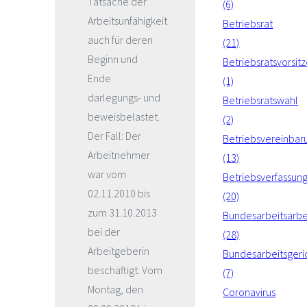
Tatsache der
(6)
Arbeitsunfähigkeit
Betriebsrat
auch für deren
(21)
Beginn und
Betriebsratsvorsit
Ende
(1)
darlegungs- und
Betriebsratswahl
beweisbelastet.
(2)
Der Fall: Der
Betriebsvereinbar
Arbeitnehmer
(13)
war vom
Betriebsverfassun
02.11.2010 bis
(20)
zum 31.10.2013
Bundesarbeitsarbe
bei der
(28)
Arbeitgeberin
Bundesarbeitsgeri
beschäftigt. Vom
(7)
Montag, den
Coronavirus