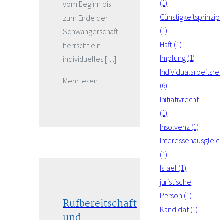
(1)
vom Beginn bis
Günstigkeitsprinzip
zum Ende der
(1)
Schwangerschaft
Haft (1)
herrscht ein
Impfung (1)
individuelles […]
Individualarbeitsre
Mehr lesen
(6)
Initiativrecht
(1)
Insolvenz (1)
Interessenausglei
(1)
Israel (1)
juristische
Person (1)
Rufbereitschaft
Kandidat (1)
und