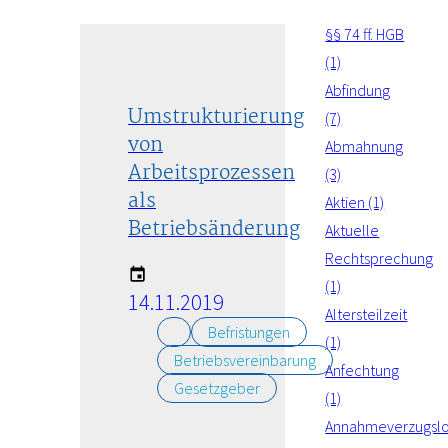
§§ 74 ff. HGB
(1)
Abfindung
Umstrukturierung
(7)
von
Abmahnung
Arbeitsprozessen
(3)
als
Aktien (1)
Betriebsänderung
Aktuelle
Rechtsprechung
(1)
14.11.2019
Altersteilzeit
Befristungen
(1)
Betriebsvereinbarung
Anfechtung
Gesetzgeber
(1)
Annahmeverzugsl