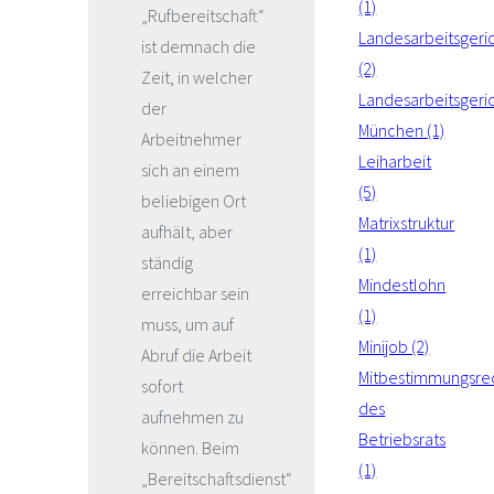
(1)
„Rufbereitschaft“
Landesarbeitsgeri
ist demnach die
(2)
Zeit, in welcher
Landesarbeitsgeri
der
München (1)
Arbeitnehmer
Leiharbeit
sich an einem
(5)
beliebigen Ort
Matrixstruktur
aufhält, aber
(1)
ständig
Mindestlohn
erreichbar sein
(1)
muss, um auf
Minijob (2)
Abruf die Arbeit
Mitbestimmungsre
sofort
des
aufnehmen zu
Betriebsrats
können. Beim
(1)
„Bereitschaftsdienst“