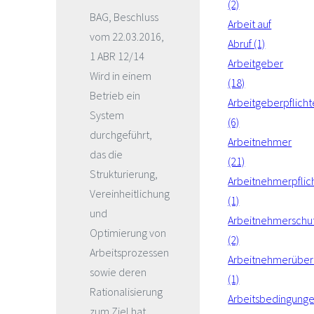
(2)
BAG, Beschluss
Arbeit auf
vom 22.03.2016,
Abruf (1)
1 ABR 12/14
Arbeitgeber
Wird in einem
(18)
Betrieb ein
Arbeitgeberpflich
System
(6)
durchgeführt,
Arbeitnehmer
das die
(21)
Strukturierung,
Arbeitnehmerpflic
Vereinheitlichung
(1)
und
Arbeitnehmerschu
Optimierung von
(2)
Arbeitsprozessen
Arbeitnehmerüber
sowie deren
(1)
Rationalisierung
Arbeitsbedingung
zum Ziel hat,