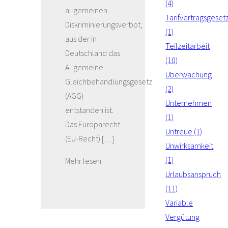
(4)
allgemeinen
Tarifvertragsgeset
Diskriminierungsverbot,
(1)
aus der in
Teilzeitarbeit
Deutschland das
(10)
Allgemeine
Überwachung
Gleichbehandlungsgesetz
(2)
(AGG)
Unternehmen
entstanden ist.
(1)
Das Europarecht
Untreue (1)
(EU-Recht) […]
Unwirksamkeit
(1)
Mehr lesen
Urlaubsanspruch
(11)
Variable
Vergütung