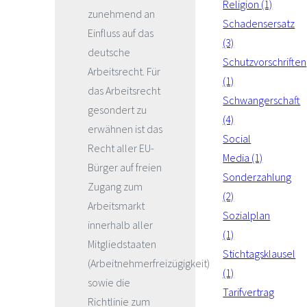
Religion (1)
zunehmend an
Schadensersatz
Einfluss auf das
(3)
deutsche
Schutzvorschriften
Arbeitsrecht. Für
(1)
das Arbeitsrecht
Schwangerschaft
gesondert zu
(4)
erwähnen ist das
Social
Recht aller EU-
Media (1)
Bürger auf freien
Sonderzahlung
Zugang zum
(2)
Arbeitsmarkt
Sozialplan
innerhalb aller
(1)
Mitgliedstaaten
Stichtagsklausel
(Arbeitnehmerfreizügigkeit)
(1)
sowie die
Tarifvertrag
Richtlinie zum