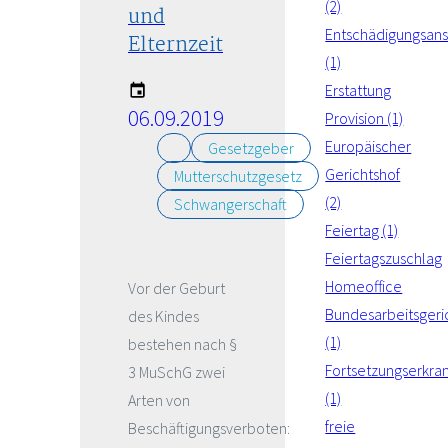
(2)
und
Entschädigungsan
Elternzeit
(1)
Erstattung
06.09.2019
Provision (1)
Europäischer
Gesetzgeber
Gerichtshof
Mutterschutzgesetz
(2)
Schwangerschaft
Feiertag (1)
Feiertagszuschlag
Homeoffice
Vor der Geburt
Bundesarbeitsgeri
des Kindes
(1)
bestehen nach §
Fortsetzungserkra
3 MuSchG zwei
(1)
Arten von
freie
Beschäftigungsverboten: