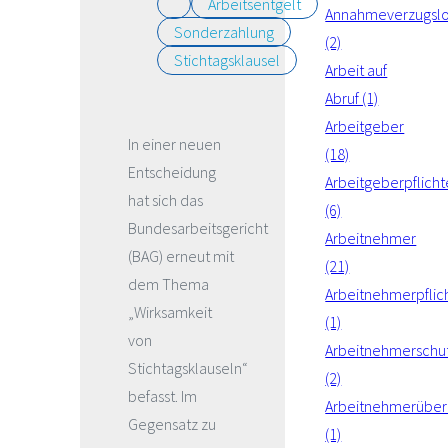
Arbeitsentgelt
Annahmeverzugsl
Sonderzahlung
(2)
Stichtagsklausel
Arbeit auf
Abruf (1)
Arbeitgeber
In einer neuen
(18)
Entscheidung
Arbeitgeberpflich
hat sich das
(6)
Bundesarbeitsgericht
Arbeitnehmer
(BAG) erneut mit
(21)
dem Thema
Arbeitnehmerpflic
„Wirksamkeit
(1)
von
Arbeitnehmerschu
Stichtagsklauseln“
(2)
befasst. Im
Arbeitnehmerüber
Gegensatz zu
(1)