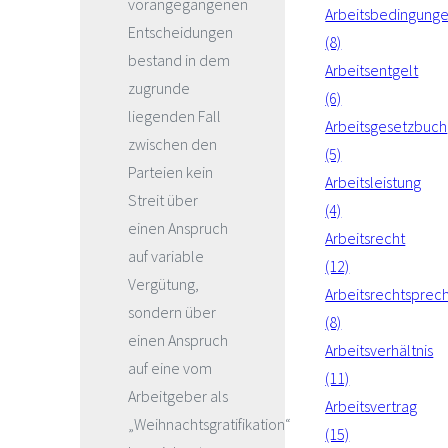
vorangegangenen
Arbeitsbedingung
Entscheidungen
(8)
bestand in dem
Arbeitsentgelt
zugrunde
(6)
liegenden Fall
Arbeitsgesetzbuch
zwischen den
(5)
Parteien kein
Arbeitsleistung
Streit über
(4)
einen Anspruch
Arbeitsrecht
auf variable
(12)
Vergütung,
Arbeitsrechtsprec
sondern über
(8)
einen Anspruch
Arbeitsverhältnis
auf eine vom
(11)
Arbeitgeber als
Arbeitsvertrag
„Weihnachtsgratifikation“
(15)