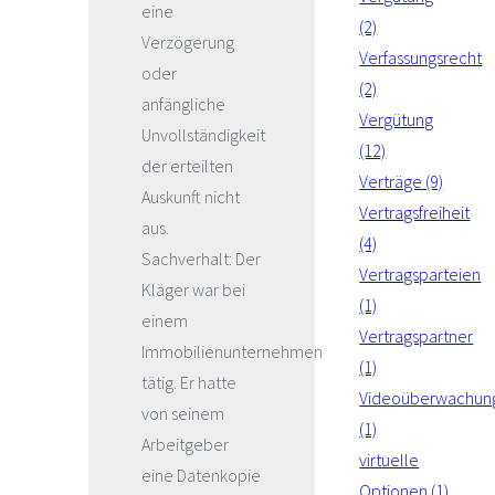
eine
(2)
Verzögerung
Verfassungsrecht
oder
(2)
anfängliche
Vergütung
Unvollständigkeit
(12)
der erteilten
Verträge (9)
Auskunft nicht
Vertragsfreiheit
aus.
(4)
Sachverhalt: Der
Vertragsparteien
Kläger war bei
(1)
einem
Vertragspartner
Immobilienunternehmen
(1)
tätig. Er hatte
Videoüberwachun
von seinem
(1)
Arbeitgeber
virtuelle
eine Datenkopie
Optionen (1)