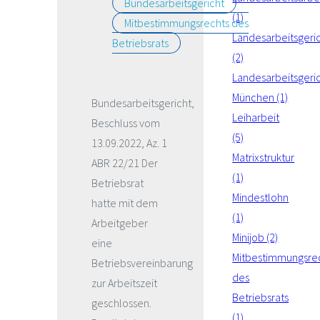
Bundesarbeitsgericht
(1)
Mitbestimmungsrechts des
Landesarbeitsgeri
Betriebsrats
(2)
Landesarbeitsgeri
München (1)
Bundesarbeitsgericht,
Leiharbeit
Beschluss vom
(5)
13.09.2022, Az. 1
Matrixstruktur
ABR 22/21 Der
(1)
Betriebsrat
Mindestlohn
hatte mit dem
(1)
Arbeitgeber
Minijob (2)
eine
Mitbestimmungsre
Betriebsvereinbarung
des
zur Arbeitszeit
Betriebsrats
geschlossen.
(1)