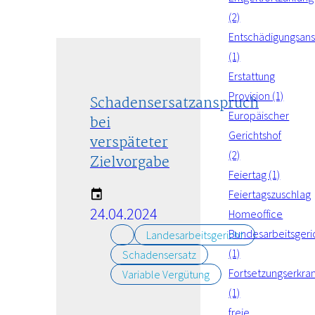
(2)
Entschädigungsan
(1)
Erstattung
Provision (1)
Schadensersatzanspruch
Europäischer
bei
Gerichtshof
verspäteter
(2)
Zielvorgabe
Feiertag (1)
Feiertagszuschlag
24.04.2024
Homeoffice
Bundesarbeitsgeri
Landesarbeitsgericht
(1)
Schadensersatz
Fortsetzungserkra
Variable Vergütung
(1)
freie