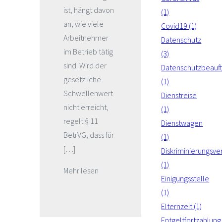
ist, hängt davon
(1)
an, wie viele
Covid19 (1)
Arbeitnehmer
Datenschutz
im Betrieb tätig
(3)
sind. Wird der
Datenschutzbeauft
gesetzliche
(1)
Schwellenwert
Dienstreise
nicht erreicht,
(1)
regelt § 11
Dienstwagen
BetrVG, dass für
(1)
[…]
Diskriminierungsve
(1)
Mehr lesen
Einigungsstelle
(1)
Elternzeit (1)
Entgeltfortzahlung