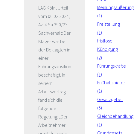
Meinungsäußerung
LAG Köln, Urteil
(1)
vom 06.02.2024,
Freistellung
Az. 4 Sa 390/23
(1)
Sachverhalt: Der
fristlose
Kläger war bei
Kündigung
der Beklagten in
(2)
einer
Führungskräfte
Führungsposition
(1)
beschäftigt. In
Fußballspieler
seinem
(1)
Arbeitsvertrag
Gesetzgeber
fand sich die
(5)
folgende
Gleichbehandlung
Regelung: „Der
(1)
Arbeitnehmer
Grundgesetz
erhält für seine