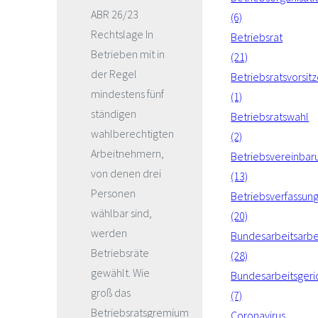
ABR 26/23
(6)
Rechtslage In
Betriebsrat
Betrieben mit in
(21)
der Regel
Betriebsratsvorsit
mindestens fünf
(1)
ständigen
Betriebsratswahl
wahlberechtigten
(2)
Arbeitnehmern,
Betriebsvereinbar
von denen drei
(13)
Personen
Betriebsverfassun
wählbar sind,
(20)
werden
Bundesarbeitsarbe
Betriebsräte
(28)
gewählt. Wie
Bundesarbeitsgeri
groß das
(7)
Betriebsratsgremium
Coronavirus