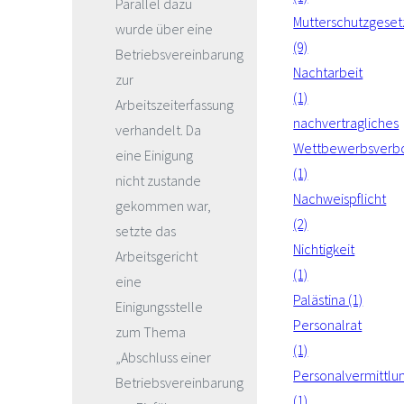
Parallel dazu
Mutterschutzgeset
wurde über eine
(9)
Betriebsvereinbarung
Nachtarbeit
zur
(1)
Arbeitszeiterfassung
nachvertragliches
verhandelt. Da
Wettbewerbsverb
eine Einigung
(1)
nicht zustande
Nachweispflicht
gekommen war,
(2)
setzte das
Nichtigkeit
Arbeitsgericht
(1)
eine
Palästina (1)
Einigungsstelle
Personalrat
zum Thema
(1)
„Abschluss einer
Personalvermittlu
Betriebsvereinbarung
(1)