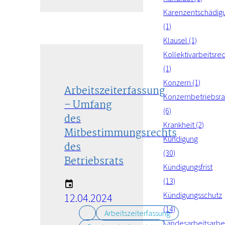
Karenzentschädig
(1)
Klausel (1)
Kollektivarbeitsre
(1)
Konzern (1)
Arbeitszeiterfassung
Konzernbetriebsra
– Umfang
(6)
des
Krankheit (2)
Mitbestimmungsrechts
Kündigung
des
(30)
Betriebsrats
Kündigungsfrist
(13)
Kündigungsschutz
12.04.2024
(14)
Arbeitszeiterfassung
Landesarbeitsarbei