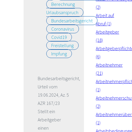
Berechnung
(2)
Urlaubsanspruch
Arbeit auf
Bundesarbeitsgericht
Abruf (1)
Coronavirus
Arbeitgeber
Covid19
(18)
Freistellung
Arbeitgeberpflich
Impfung
(6)
Arbeitnehmer
(21)
Bundesarbeitsgericht,
Arbeitnehmerpflic
Urteil vom
(1)
19.06.2024, Az. 5
Arbeitnehmerschu
AZR 167/23
(2)
Stellt ein
Arbeitnehmerüber
Arbeitgeber
(1)
einen
Arbeitsbedingung