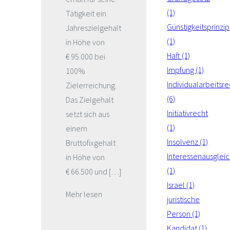
(1)
Tätigkeit ein
Günstigkeitsprinzip
Jahreszielgehalt
(1)
in Höhe von
Haft (1)
€ 95.000 bei
Impfung (1)
100%
Individualarbeitsre
Zielerreichung.
(6)
Das Zielgehalt
Initiativrecht
setzt sich aus
(1)
einem
Insolvenz (1)
Bruttofixgehalt
Interessenausglei
in Höhe von
(1)
€ 66.500 und […]
Israel (1)
Mehr lesen
juristische
Person (1)
Kandidat (1)