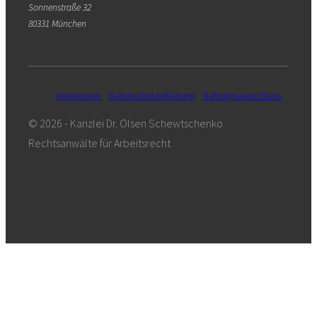
Sonnenstraße 32
80331 München
Impressum
Datenschutzerklärung
Haftungsausschluss
© 2026 - Kanzlei Dr. Olsen Schewtschenko
Rechtsanwälte für Arbeitsrecht