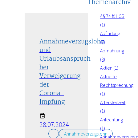
Themenarchiv
§§ 74 ff. HGB
(1)
Abfindung
Annahmeverzugslohn
(7)
und
Abmahnung
Urlaubsanspruch
(3)
bei
Aktien (1)
Verweigerung
Aktuelle
der
Rechtsprechung
Corona-
(1)
Impfung
Altersteilzeit
(1)
Anfechtung
28.07.2024
(1)
Annahmeverzugslohn
Annahmeverzugsl