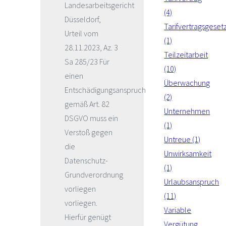
Landesarbeitsgericht
(4)
Düsseldorf,
Tarifvertragsgeset
Urteil vom
(1)
28.11.2023, Az. 3
Teilzeitarbeit
Sa 285/23 Für
(10)
einen
Überwachung
Entschädigungsanspruch
(2)
gemäß Art. 82
Unternehmen
DSGVO muss ein
(1)
Verstoß gegen
Untreue (1)
die
Unwirksamkeit
Datenschutz-
(1)
Grundverordnung
Urlaubsanspruch
vorliegen
(11)
vorliegen.
Variable
Hierfür genügt
Vergütung