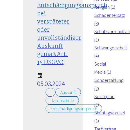
Entschädigungsanspruch
Religion (1)
bei
Schadensersatz
verspäteter
(3)
oder
Schutzvorschriften
unvollständiger
(1)
Auskunft
Schwangerschaft
gemäß Art.
(4)
15 DSGVO
Social
Media (1)
Sonderzahlung
05.03.2024
(2)
Auskunft
Sozialplan
Datenschutz
(1)
Entschädigungsanspruch
Stichtagsklausel
(1)
Tarifvertrag